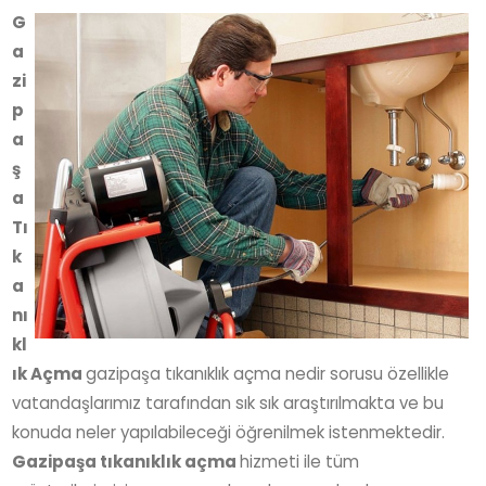
G
a
zi
p
a
ş
a
Tı
k
a
nı
kl
ık Açma
gazipaşa tıkanıklık açma nedir sorusu özellikle
vatandaşlarımız tarafından sık sık araştırılmakta ve bu
konuda neler yapılabileceği öğrenilmek istenmektedir.
Gazipaşa tıkanıklık açma
hizmeti ile tüm