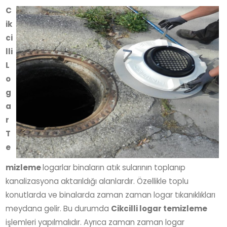
C
ik
ci
lli
L
o
g
a
r
T
e
mizleme
logarlar binaların atık sularının toplanıp
kanalizasyona aktarıldığı alanlardır. Özellikle toplu
konutlarda ve binalarda zaman zaman logar tıkanıklıkları
meydana gelir. Bu durumda
Cikcilli logar temizleme
işlemleri yapılmalıdır. Ayrıca zaman zaman logar