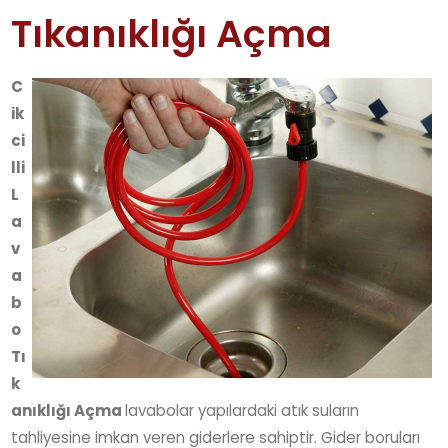
Tıkanıklığı Açma
C
ik
ci
lli
L
a
v
a
b
o
Tı
k
anıklığı Açma
lavabolar yapılardaki atık suların
tahliyesine imkan veren giderlere sahiptir. Gider boruları