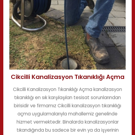
Cikcilli Kanalizasyon Tıkanıklığı Açma
Cikcilli Kanalizasyon Tıkanıklığı Açma kanalizasyon
tıkanıklığı en sık karşılaşılan tesisat sorunlarından
birisidir ve firmamız Cikcilli kanalizasyon tıkanıklığı
açma uygulamalarıyla mahallemiz genelinde
hizmet vermektedir. Binalarda kanalizasyonlar
tıkandığında bu sadece bir evin ya da işyerinin