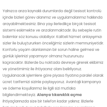
Yalnızca arıza kaynaklı durumlarda değil tesisat kontrolü
içinde bizleri görev alanımız ve uygulamalarımız hakkında
arayabilmektesiniz. Bina yaşı ilerledikçe birçok tesisat
sistemi eskimekte ve arızalanmaktadır. Bu sebeple rutin
bakımlar söz konusu olabiliyor. Kaliteli hizmet anlayışımızı
sizler ile buluştururken önceliğimiz sizlerin memnuniyetidir.
Konforlu yaşam alanlarınızın bir sorun haline gelmesi ve
günlük işlerinizi yapamıyor olmanız huzurunuzu
kaçıracaktır. Bizlerde bu noktada devreye girerek ekibimiz
ve yönetimimiz ile ihtiyacınız olanı belirliyoruz.
Uygulanacak işlemlere göre piyasa fiyatına paralel olarak
ücret tarifemizi sizinle paylaşıyoruz. Avantajlı kampanya
ve ödeme koşullarımız ile ilgili sizi mutlaka
bilgilendirmekteyiz.
Alanya tıkanıklık açma
ihtiyaçlarınızda size bir telefon kadar yakınız. Bizlerle
iletişim kurduğunuz takdirde sorularınızın cevaplarına